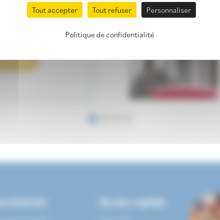
 Henriet-Rouard
Tout accepter
Tout refuser
Personnaliser
i-salle côté bureau)
62
,
€
00
Politique de confidentialité
voir plus
cretariat
Accès rapide
lundi au jeudi
Mon UTL