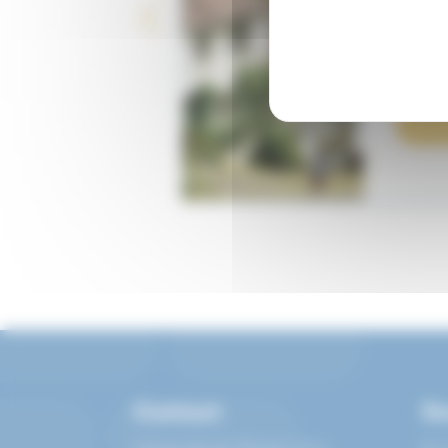
Site
(Dem
1
En sa
Contact
Se
Université du Temps Libre
Du 