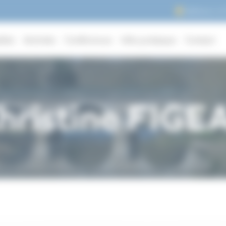
Adhérer à 
lités
Activités
Conférences
Infos pratiques
Contact
hristine FIGE