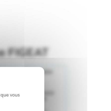
ne FIGEAT
Anglais Élémentaire
Code ANC104
A1 C.Figeat
Début
vendredi 18
septembre 2026
à
09:00
x que vous
30 séances de
01:30
Maison des Anciens
Combattants - Salles