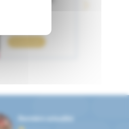
Carnot
(Salle 20)
162
,
€
00
En savoir plus
Dernière actualité
05/09/2026