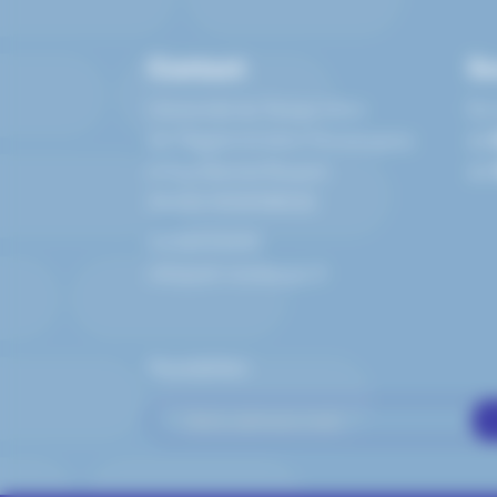
Contact
Se
Université du Temps Libre
Du 
de l'Agglomération Montargoise
de
6 Rue Henriet Rouard
de
45200
MONTARGIS
0238935695
info@utl-montargis.fr
Newsletter