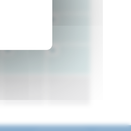
22
23
29
30