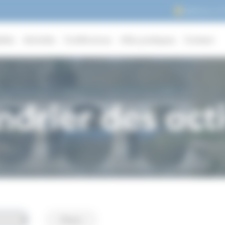
Adhérer à 
lités
Activités
Conférences
Infos pratiques
Contact
ndrier des acti