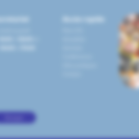
cretariat
Accès rapide
lundi au jeudi
Mon UTL
9h00
à
12h00
et
Actualités
14h00
à
17h00
Activités
Conférences
Infos pratiques
Contact