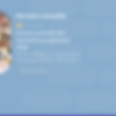
Dernière actualité
05/09/2026
Forums, Journées des
Associations septembre
2026
Amilly, Châlette-sur-Loing, Lorris,
Montargis, Pannes, Villemandeur
En savoir plus