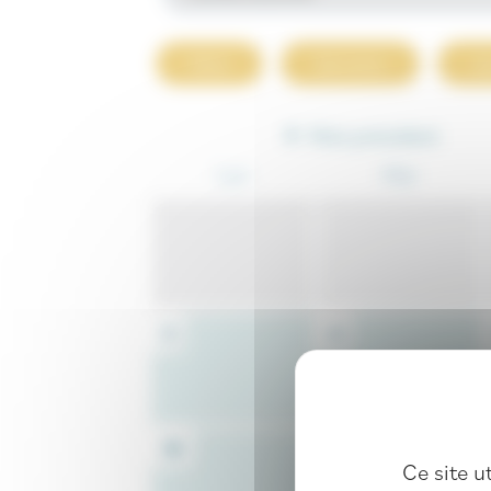
Mois
Semaine
Jo
Mois précédent
Lun
Mar
3
4
10
11
Ce site u