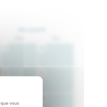
Mois suivant
Sam
Dim
1
2
8
9
15
16
x que vous