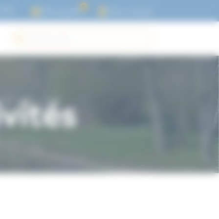
0
l'UTL
Mon panier
Mon compte
vités