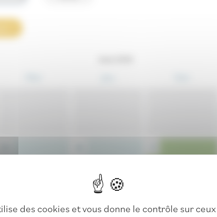
ur
Août 2026
Mer
Jeu
Ven
5
6
7
12
13
14
tilise des cookies et vous donne le contrôle sur ceu