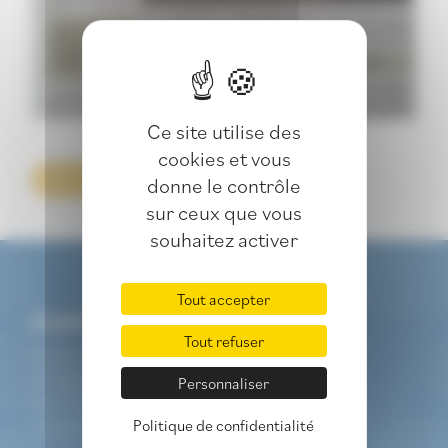
Ce site utilise des
cookies et vous
Retour à la liste des actualités
donne le contrôle
sur ceux que vous
souhaitez activer
Tout accepter
Contact
Tout refuser
Université du Temps Libre
de l'Agglomération Montargoise
Personnaliser
6 Rue Henriet Rouard
Politique de confidentialité
45200
MONTARGIS