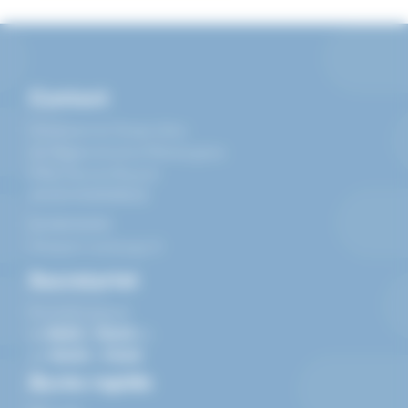
Contact
Université du Temps Libre
de l'Agglomération Montargoise
6 Rue Henriet Rouard
45200
MONTARGIS
0238935695
info@utl-montargis.fr
Secretariat
Du lundi au jeudi
de
9h00
à
12h00
et
de
14h00
à
17h00
Accès rapide