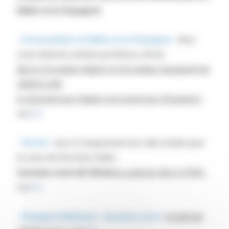
Italien et en Espagnol.
- Conversation en Italien et en Espagnol
-
deux
cours distincts animés par Monica Jornet
dés le 15 octobre (Italien) et 16 octobre (espagnol) de
18h30 à 20h
le mercredi pour l'Italien et le jeudi pour l'Espagnol :
voir
ICI
- Tai-Chi :
face à l'engouement de cette rentrée pour
le cours de Dan-Dan Vallot,
nouveau cours (le 2ème)
le Lundi de 16h à 17h30 :
voir
ICI
- Espagnol débutant :
nouveau cours
le jeudi de