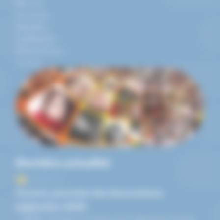
Mon UTL
Actualités
Activités
Conférences
Infos pratiques
Contact
Dernière actualité
05/09/2026
Forums, Journées des Associations
septembre 2026
Amilly, Châlette-sur-Loing, Lorris, Montargis, Pannes,