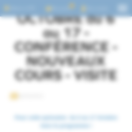
Panneau de gestion des cookies
0
Adhérer à l'UTL
Mon panier
Mon compte
OCTOBRE du 6
au 17 -
CONFÉRENCE -
NOUVEAUX
COURS - VISITE
06/10/2025
Pour cette quinzaine du 6 au 17 Octobre
Voici le programme !