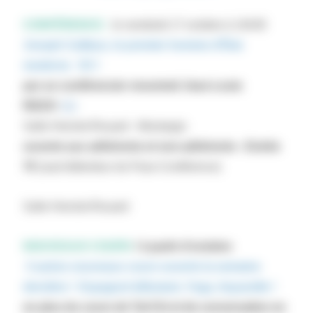
CONFÉRENCE :
le vendredi 17 octobre à 14h30
Joseph Caillaux, le premier homme d’État
moderne
ICI !
par un conférencier renommé Jean-Louis
RIZZO
I
CI
Salle Henriet-Rouard - Montargis
ouverte aux adhérents et non-adhérents - Entrée
7€
(sauf détenteur du Pass-Conférence)
Salle Henriet-Rouard
NOUVEAUX COURS
! à partir d'octobre
3 autres nouveaux cours ouverts la semaine
dernière ! Espagnol débutant, Yoga, Aquarelle !
en plus du cours de Taï-Chi et de conversation en