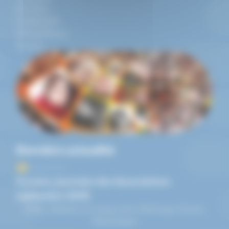
Activités
Conférences
Infos pratiques
Contact
Dernière actualité
05/09/2026
Forums, Journées des Associations
septembre 2026
Amilly, Châlette-sur-Loing, Lorris, Montargis, Pannes,
Villemandeur