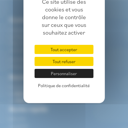
Ce site utilise des
cookies et vous
donne le contrôle
Contact
sur ceux que vous
Université du Temps Libre
souhaitez activer
de l'Agglomération Montargoise
6 Rue Henriet Rouard
Tout accepter
45200
MONTARGIS
0238935695
Tout refuser
info@utl-montargis.fr
Personnaliser
Secretariat
Politique de confidentialité
Du lundi au jeudi
de
9h00
à
12h00
et
de
14h00
à
17h00
Accès rapide
Mon UTL
Actualités