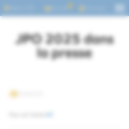
Panneau de gestion des cookies
0
Adhérer à l'UTL
Mon panier
Mon compte
JPO 2025 dans
la presse
25/06/2025
Pour voir l'article
ICI